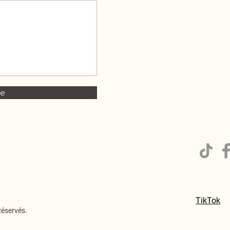
re
TikTok
Réservés.