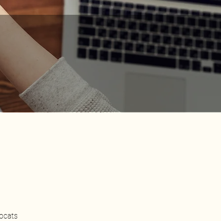
ratif
ocats