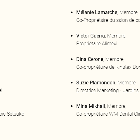
Mélanie Lamarche
, Membre,
Co-Propriétaire du salon de c
Victor Guerra
, Membre,
Propriétaire Alimexi
Dina Cerone
, Membre,
Co-propriétaire de Kinatex Dor
Suzie Plamondon
, Membre,
al
Directrice Marketing - Jardins
Mina Mikhail
, Membre,
pie Setsuko
Co-propriétaire WM Dental Cli