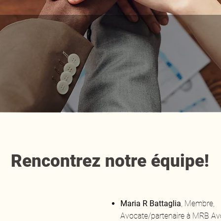
uipe du Conseil Administ
Rencontrez notre équipe!
Maria R Battaglia
, Membre,
Avocate/partenaire à MRB Av