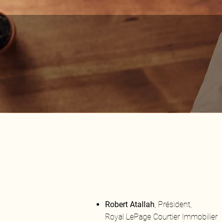
L'Éq
Robert Atallah
, Président,
Royal LePage Courtier Immobilier