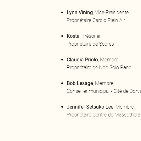
Lynn V
ining
,
Vice-Présidente,
Propriétaire Cardio Plein Air
Kosta
, Trésorier,
Propriétaire de Scores
Claudia Priolo
, Membre,
Propriétaire de Non Solo Pane
Bob Lesage
, Membre,
Conseiller municipal - Cité de Dorv
Jennifer Setsuko Lee
, Membre,
Propriétaire Centre de Massothéra