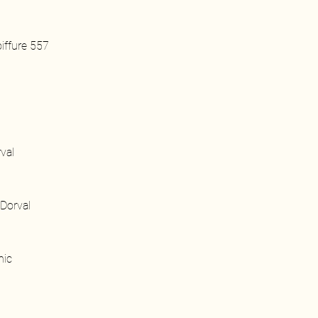
oiffure 557
val
 Dorval
nic