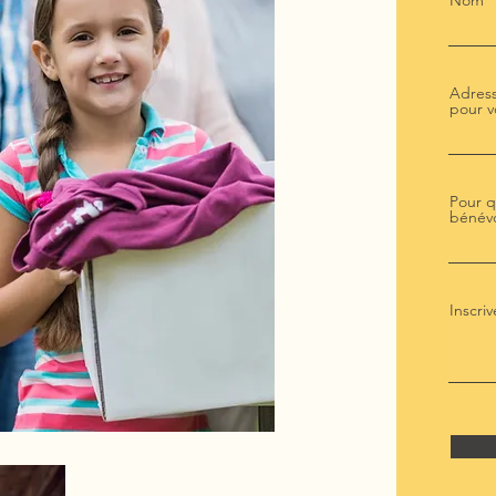
Nom
Adress
pour v
Pour q
bénév
Inscriv