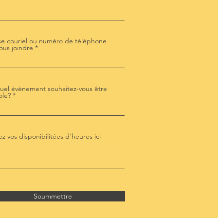
e couriel ou numéro de téléphone
ous joindre
uel évènement souhaitez-vous être
ole?
ez vos disponibilitées d'heures ici
Soummettre