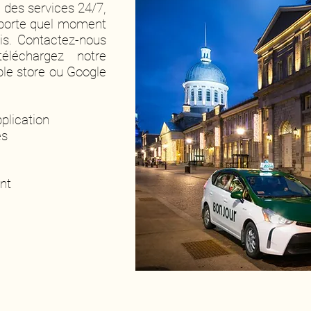
 des services 24/7,
mporte quel moment
ais. Contactez-nous
léchargez notre
ple store ou Google
plication
es
nt