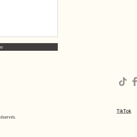
re
TikTok
Réservés.